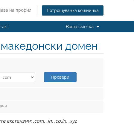
јава на профил
Потрошувачка кошничка
такт
Ваша сметка
н македонски домен
Провери
вачи
кстензии: .com, .in, .co.in, .xyz