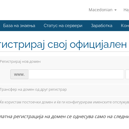
Macedonian
На
База на знаења
Статус на сервери
Заработка
Кон
гистрирај свој официјале
Регистрирај нов домен
www.
Трансфер на домен од друг регистрар
Ќе користам постоечки домен и ќе ги конфигурирам именските опслужу
атна регистрација на домен се однесува само на следните е