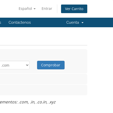
Español
Entrar
Ver Carrito
s
Contáctenos
Cuenta
Comprobar
entos: .com, .in, .co.in, .xyz