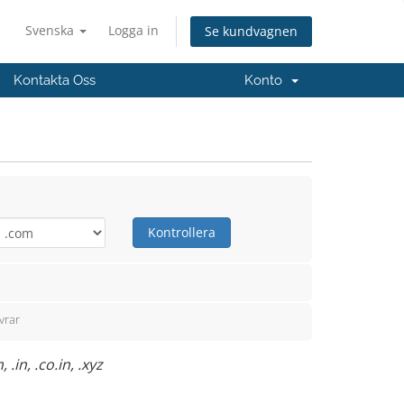
Svenska
Logga in
Se kundvagnen
Kontakta Oss
Konto
Kontrollera
vrar
in, .co.in, .xyz