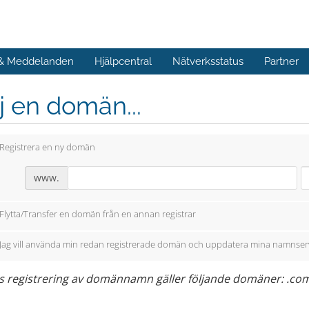
 & Meddelanden
Hjälpcentral
Nätverksstatus
Partner
j en domän...
Registrera en ny domän
www.
Flytta/Transfer en domän från en annan registrar
Jag vill använda min redan registrerade domän och uppdatera mina namnser
s registrering av domännamn gäller följande domäner: .com, .