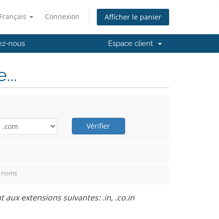
Français
Connexion
Afficher le panier
ez-nous
Espace client
..
Vérifier
e noms
ux extensions suivantes: .in, .co.in