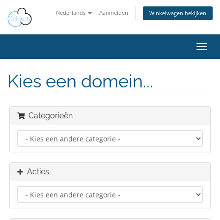
Nederlands
Aanmelden
Winkelwagen bekijken
Navig
in-/u
Kies een domein...
Categorieën
Acties