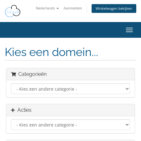
Nederlands
Aanmelden
Winkelwagen bekijken
Navig
in-/u
Kies een domein...
Categorieën
Acties