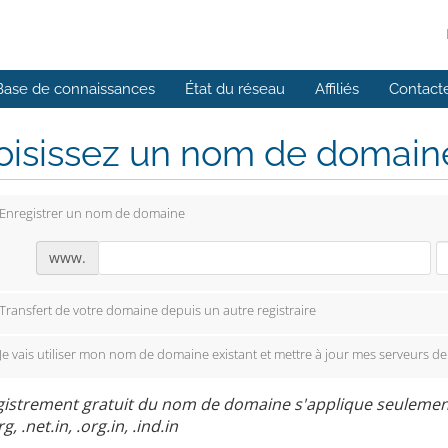
Base de connaissances
État du réseau
Affiliés
Contact
isissez un nom de domaine.
Enregistrer un nom de domaine
www.
Transfert de votre domaine depuis un autre registraire
Je vais utiliser mon nom de domaine existant et mettre à jour mes serveurs d
istrement gratuit du nom de domaine s'applique seulement a
rg, .net.in, .org.in, .ind.in