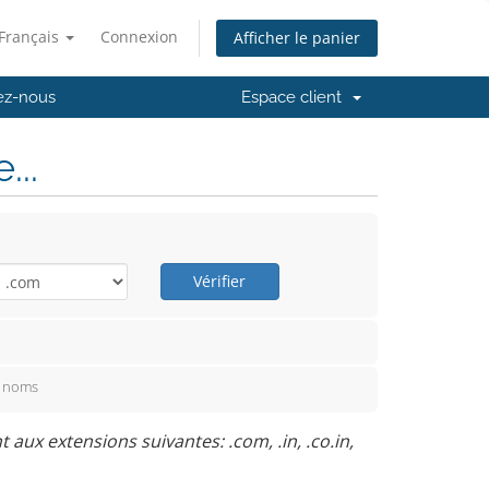
Français
Connexion
Afficher le panier
ez-nous
Espace client
..
Vérifier
e noms
ux extensions suivantes: .com, .in, .co.in,