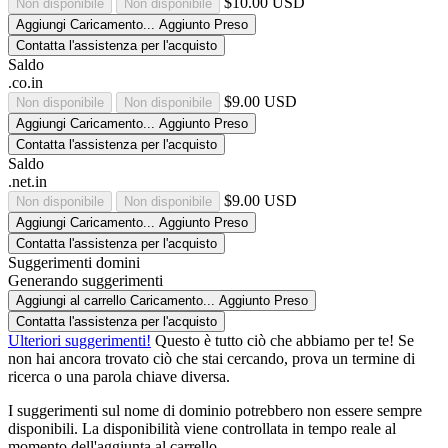
$10.00 USD
Non disponibile
Non disponibile
Aggiungi
Caricamento...
Aggiunto
Preso
Contatta l'assistenza per l'acquisto
Saldo
.co.in
$9.00 USD
Non disponibile
Non disponibile
Aggiungi
Caricamento...
Aggiunto
Preso
Contatta l'assistenza per l'acquisto
Saldo
.net.in
$9.00 USD
Non disponibile
Non disponibile
Aggiungi
Caricamento...
Aggiunto
Preso
Contatta l'assistenza per l'acquisto
Suggerimenti domini
Generando suggerimenti
Aggiungi al carrello
Caricamento...
Aggiunto
Preso
Contatta l'assistenza per l'acquisto
Ulteriori suggerimenti!
Questo è tutto ciò che abbiamo per te! Se
non hai ancora trovato ciò che stai cercando, prova un termine di
ricerca o una parola chiave diversa.
I suggerimenti sul nome di dominio potrebbero non essere sempre
disponibili. La disponibilità viene controllata in tempo reale al
momento dell'aggiunta al carrello.