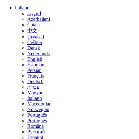
Italiano
العربية
Azerbaijani
Català
中文
Hrvatski
Čeština
Dansk
Nederlands
English
Estonian
Persian
Français
Deutsch
עברית
Magyar
Italiano
Macedonian
Norwegian
Português
Português
Română
Русский
Español