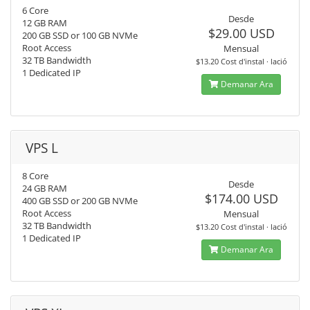
6 Core
Desde
12 GB RAM
$29.00 USD
200 GB SSD or 100 GB NVMe
Root Access
Mensual
32 TB Bandwidth
$13.20 Cost d'instal · lació
1 Dedicated IP
Demanar Ara
VPS L
8 Core
Desde
24 GB RAM
$174.00 USD
400 GB SSD or 200 GB NVMe
Root Access
Mensual
32 TB Bandwidth
$13.20 Cost d'instal · lació
1 Dedicated IP
Demanar Ara