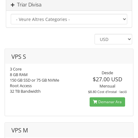
Triar Divisa
VPS S
3 Core
Desde
8 GB RAM
$27.00 USD
150 GB SSD or 75 GB NVMe
Root Access
Mensual
32 TB Bandwidth
$8.80 Cost d'instal · lació
Demanar Ara
VPS M