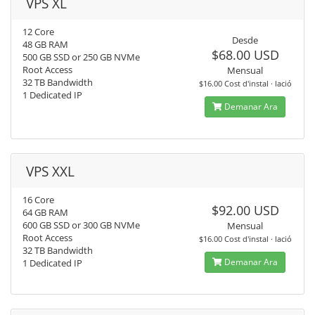
VPS XL
12 Core
Desde
48 GB RAM
$68.00 USD
500 GB SSD or 250 GB NVMe
Root Access
Mensual
32 TB Bandwidth
$16.00 Cost d'instal · lació
1 Dedicated IP
Demanar Ara
VPS XXL
16 Core
$92.00 USD
64 GB RAM
600 GB SSD or 300 GB NVMe
Mensual
Root Access
$16.00 Cost d'instal · lació
32 TB Bandwidth
Demanar Ara
1 Dedicated IP