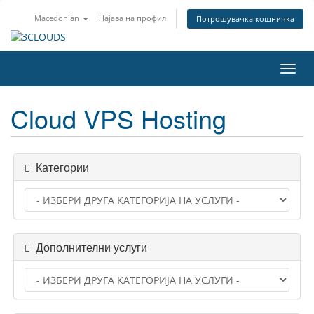
Macedonian
Најава на профил
Потрошувачка кошничка
Toggl
navig
Cloud VPS Hosting
Категории
Дополнителни услуги